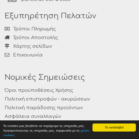
Εξυπηρέτηση Πελατών
Τρόποι Πληρωμής
Τρόποι Αποστολής
Χάρτης σελίδων
Επικοινωνία
Νομικές Σημειώσεις
Όροι προϋποθέσεις Χρήσης
Πολιτική επιστροφών - ακυρώσεων
Πολιτική παράδοσης προϊόντων
Ασφάλεια συναλλαγών
Προσωπικά Δεδομένα
Τα cookies μας βοηθούν να παρέχουμε τις υπηρεσίες μας.
Το κατάλαβα!
Χρησιμοποιώντας τις υπηρεσίες μας, συμφωνείτε με τη
χρήση
cookies
.