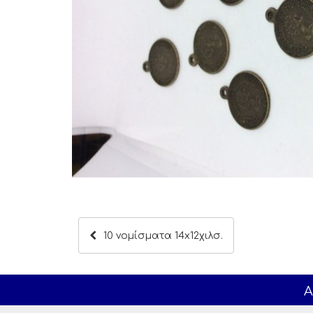
10 νομίσματα 14x12χιλσ.
Α