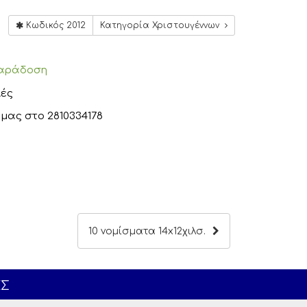
Κωδικός 2012
Κατηγορία Χριστουγέννων
αράδοση
ές
μας στο
2810334178
10 νομίσματα 14x12χιλσ.
ΕΣ