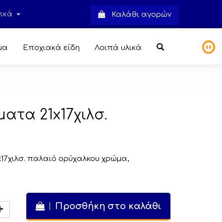
νικά
Καλάθι αγορών
μα
Εποχιακά είδη
Λοιπά υλικά
ματα 21x17χιλσ.
x17χιλσ. παλαιό ορύχαλκου χρώμα,
Προσθήκη στο καλάθι