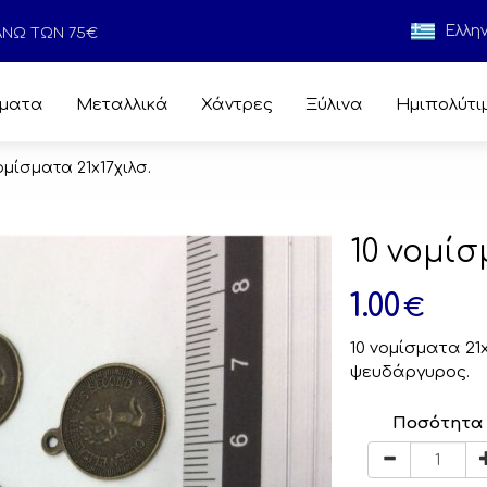
Ελλη
 ΑΝΩ ΤΩΝ 75€
ματα
Μεταλλικά
Χάντρες
Ξύλινα
Ημιπολύτι
ομίσματα 21x17χιλσ.
10 νομίσ
1.00
€
10 νομίσματα 21
ψευδάργυρος.
Ποσότητα