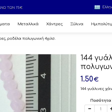
Ελλη
 ΑΝΩ ΤΩΝ 75€
ματα
Μεταλλικά
Χάντρες
Ξύλινα
Ημιπολύτι
τρες, ροδέλα πολυγωνική 4χιλσ.
144 γυά
πολυγων
1.50
€
144 γυάλινες χά
Ποσότητα