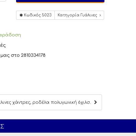
Κωδικός 5023
Κατηγορία Γυάλινες
αράδοση
ές
μας στο
2810334178
άλινες χάντρες, ροδέλα πολυγωνική 6χιλσ.
ΕΣ