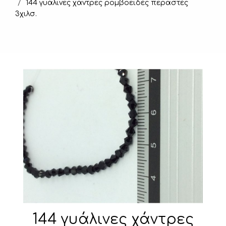
144 γυάλινες χάντρες ρομβοειδές περαστές
3χιλσ.
144 γυάλινες χάντρες